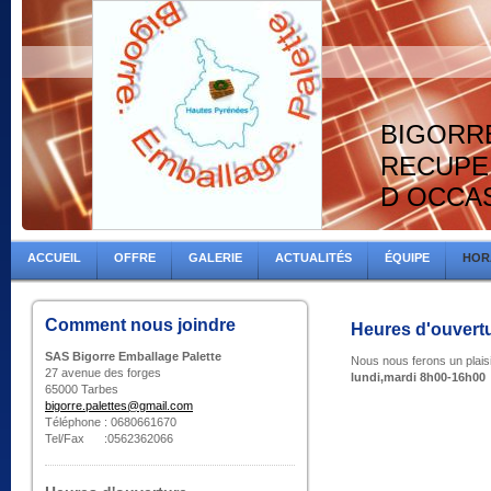
BIGORR
RECUPE
D OCCA
ACCUEIL
OFFRE
GALERIE
ACTUALITÉS
ÉQUIPE
HOR
Comment nous joindre
Heures d'ouvert
SAS Bigorre Emballage Palette
Nous nous ferons un plaisi
27 avenue des forges
lundi,mardi 8h00-16h00
65000 Tarbes
bigorre.palettes@gmail.com
Téléphone : 0680661670
Tel/Fax :0562362066