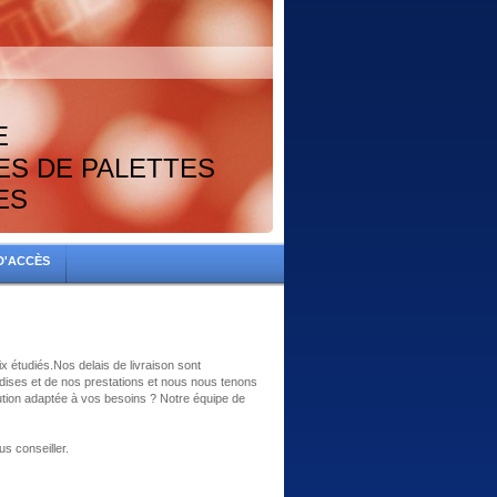
E
ES DE PALETTES
ES
D'ACCÈS
x étudiés.Nos delais de livraison sont
dises et de nos prestations et nous nous tenons
ution adaptée à vos besoins ? Notre équipe de
s conseiller.