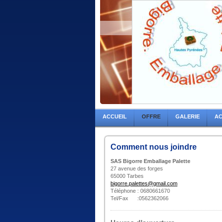
ACCUEIL
OFFRE
GALERIE
AC
Comment nous joindre
SAS Bigorre Emballage Palette
27 avenue des forges
65000 Tarbes
bigorre.palettes@gmail.com
Téléphone : 0680661670
Tel/Fax :0562362066